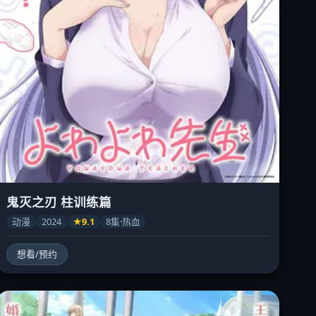
鬼灭之刃 柱训练篇
动漫
2024
★9.1
8集·热血
想看/预约