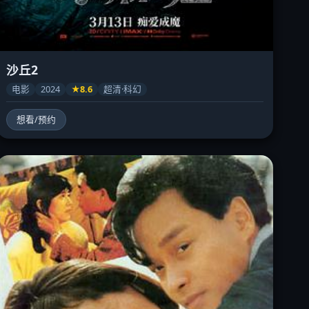
沙丘2
电影
2024
★8.6
超清·科幻
想看/预约