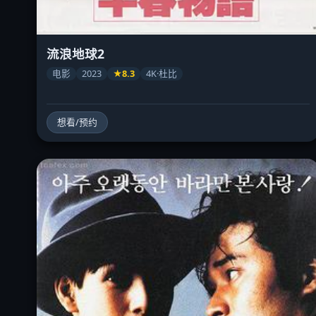
流浪地球2
电影
2023
★8.3
4K·杜比
想看/预约