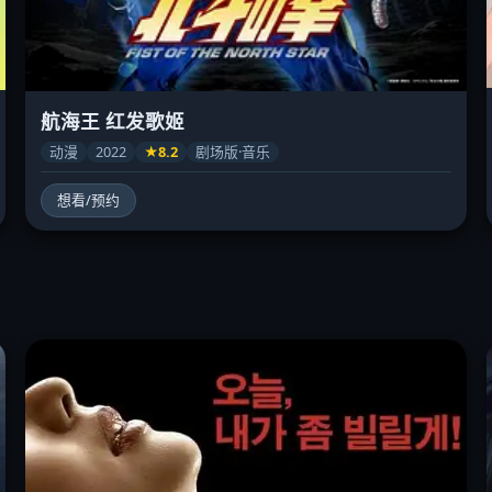
航海王 红发歌姬
动漫
2022
★8.2
剧场版·音乐
想看/预约