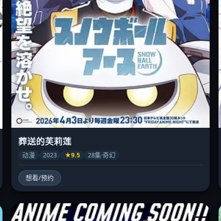
葬送的芙莉莲
动漫
2023
★9.5
28集·奇幻
想看/预约