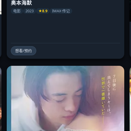
奥本海默
电影
2023
★8.9
IMAX·传记
想看/预约