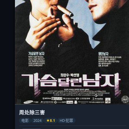
周处除三害
电影
2024
★8.1
HD·犯罪