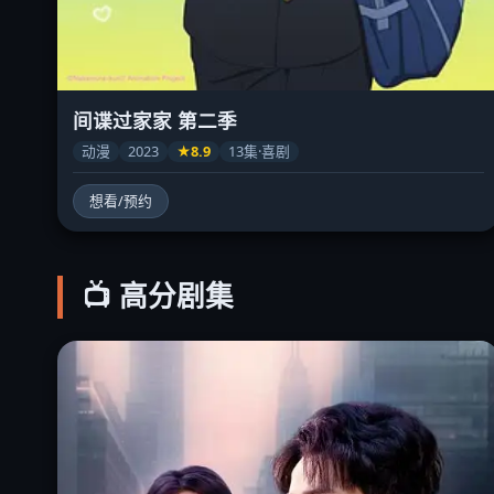
间谍过家家 第二季
动漫
2023
★8.9
13集·喜剧
想看/预约
📺 高分剧集