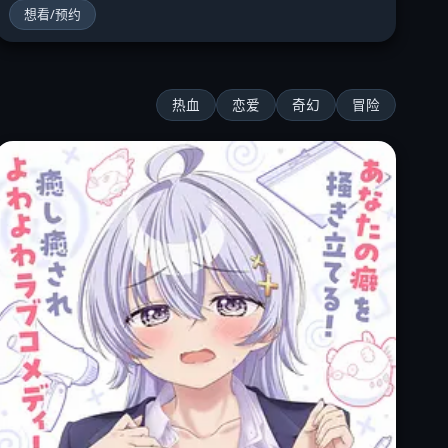
想看/预约
热血
恋爱
奇幻
冒险