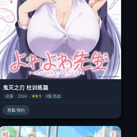
鬼灭之刃 柱训练篇
动漫
2024
★9.1
8集·热血
想看/预约