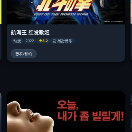
航海王 红发歌姬
动漫
2022
★8.2
剧场版·音乐
想看/预约