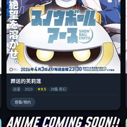
葬送的芙莉莲
动漫
2023
★9.5
28集·奇幻
想看/预约