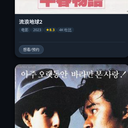
流浪地球2
电影
2023
★8.3
4K·杜比
想看/预约