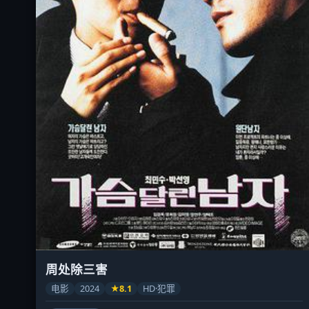
周处除三害
电影
2024
★8.1
HD·犯罪