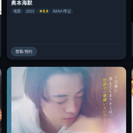
奥本海默
电影
2023
★8.9
IMAX·传记
想看/预约