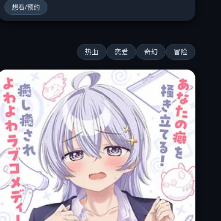
想看/预约
热血
恋爱
奇幻
冒险