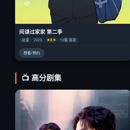
间谍过家家 第二季
动漫
2023
★8.9
13集·喜剧
想看/预约
📺 高分剧集