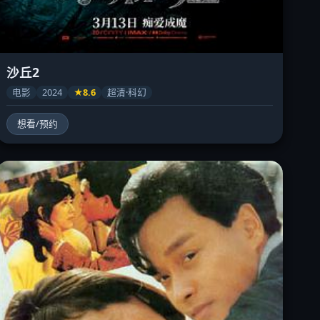
沙丘2
电影
2024
★8.6
超清·科幻
想看/预约